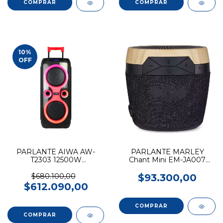
10
%
OFF
PARLANTE AIWA AW-
PARLANTE MARLEY
T2303 12500W
Chant Mini EM-JA007
BT/USB/Luz
Black Bluetooth
$680.100,00
$93.300,00
$612.090,00