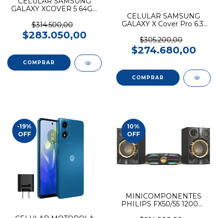
CELULAR SAMSUNG
GALAXY XCOVER 5 64GB
CELULAR SAMSUNG
4GB BLACK
GALAXY X Cover Pro 6.3"
$314.500,00
64GB 4G
$283.050,00
$305.200,00
$274.680,00
-19
%
10
%
OFF
OFF
MINICOMPONENTES
PHILIPS FX50/55 1200W
USB/CD/MP3/BT