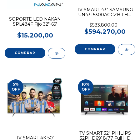
TV SMART 43" SAMSUNG
UN43T5300AGCZB FHD
SOPORTE LED NAKAN
Ser. 5300
SPL484F Fijo 32"-65"
$583.800,00
$594.270,00
$15.200,00
5
%
10
%
OFF
OFF
TV SMART 32" PHILIPS
TV SMART 4K 50"
32PHD6918/77 Full HD