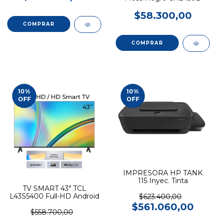
$58.300,00
10
%
10
%
OFF
OFF
IMPRESORA HP TANK
115 Inyec. Tinta
TV SMART 43" TCL
L43S5400 Full-HD Android
$623.400,00
$561.060,00
$558.700,00