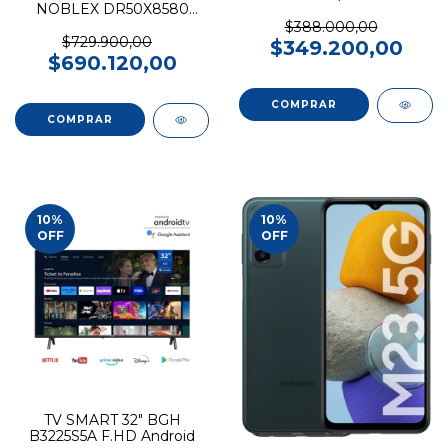
NOBLEX DR50X8580
GTV
U.HD GoogleTV
$388.000,00
$729.900,00
$349.200,00
$690.120,00
10
%
10
%
OFF
OFF
TV SMART 32" BGH
B3225S5A F.HD Android