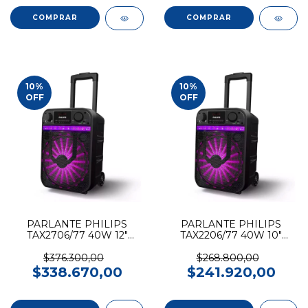
10
%
10
%
OFF
OFF
PARLANTE PHILIPS
PARLANTE PHILIPS
TAX2706/77 40W 12"
TAX2206/77 40W 10"
Bluetooth
Bluetooth
$376.300,00
$268.800,00
$338.670,00
$241.920,00