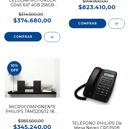
CELULAR MOTOROLA
$914.900,00
G04S 6.6" 4GB 256GB
$823.410,00
Negro
$314.500,00
$374.680,00
10
%
OFF
MICROCOMPONENTE
PHILIPS TAM3205/12 18W
BT/USB/CD/FM
$383.600,00
TELEFONO PHILIPS De
$345.240,00
Mesa Negro CRD150B