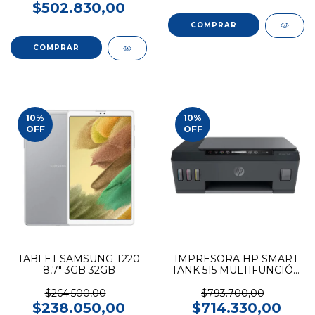
$502.830,00
10
%
10
%
OFF
OFF
TABLET SAMSUNG T220
IMPRESORA HP SMART
8,7" 3GB 32GB
TANK 515 MULTIFUNCIÓN
C/WIFI
$264.500,00
$793.700,00
$238.050,00
$714.330,00