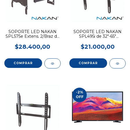
SOPORTE LED NAKAN
SOPORTE LED NAKAN
SPL575e Extens. 2/Braz de
SPL495i de 32"-65"
10a43"
C/Inclinacion
$28.400,00
$21.000,00
-2
%
OFF