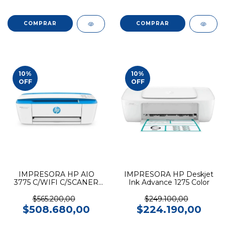
10
%
10
%
OFF
OFF
IMPRESORA HP AIO
IMPRESORA HP Deskjet
3775 C/WIFI C/SCANER
Ink Advance 1275 Color
Color
$565.200,00
$249.100,00
$508.680,00
$224.190,00