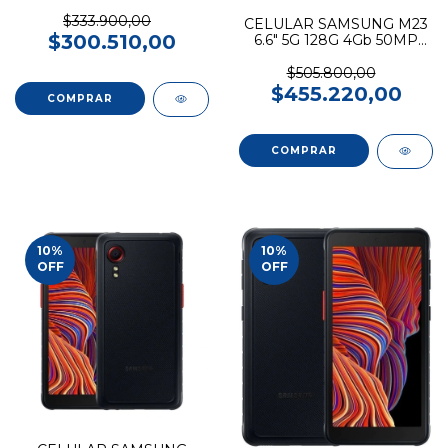
$333.900,00
CELULAR SAMSUNG M23
$300.510,00
6.6" 5G 128G 4Gb 50MP
Verde
$505.800,00
$455.220,00
10
%
10
%
OFF
OFF