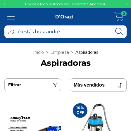
Envíos a todo Misiones por Transporte Andreani.
0
D'Orazi
Inicio
>
Limpieza
>
Aspiradoras
Aspiradoras
Filtrar
10
%
OFF