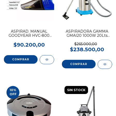
ASPIRAD. MANUAL
ASPIRADORA GAMMA
GOODYEAR HVC-800
GMAI20 1000W 20Lts
50W Portatil C/Ac
Industrial
$90.200,00
$265.000,00
$238.500,00
10
%
SIN STOCK
OFF