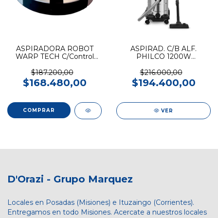
ASPIRADORA ROBOT
ASPIRAD. C/B ALF.
WARP TECH C/Control
PHILCO 1200W
WT2000
PHAST3021PI Tacho
Metal
$187.200,00
$216.000,00
$168.480,00
$194.400,00
VER
D'Orazi - Grupo Marquez
Locales en Posadas (Misiones) e Ituzaingo (Corrientes).
Entregamos en todo Misiones. Acercate a nuestros locales