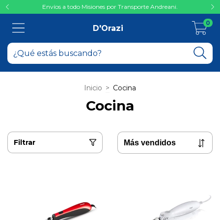
Envíos a todo Misiones por Transporte Andreani.
0
D'Orazi
Inicio
>
Cocina
Cocina
Filtrar