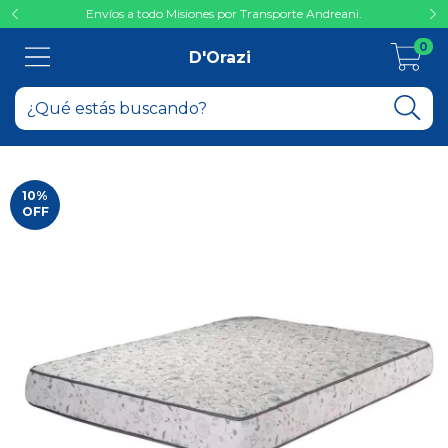
Envíos a todo Misiones por Transporte Andreani.
0
D'Orazi
10
%
OFF